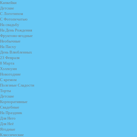
Капкейки
Детские
С Логотипом
С Фотопечатью
На свадьбу
На День Рождения
Фруктово-ягодные
Необычные
На Пасху
День Влюбленных
23 Февраля
8 Марта
Хэллоуин
Новогодние
С кремом
Полезные Сладости
Торты
Детские
Корпоративные
Свадебные
На Праздник
Для Него
Для Неё
Ягодные
Классические