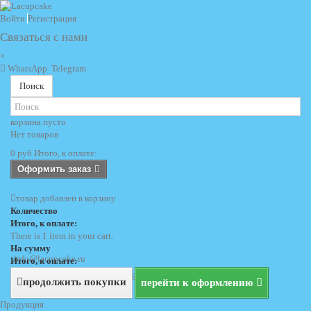
Войти
Регистрация
Связаться с нами
×
WhatsApp
Telegram
Поиск
корзина
пусто
Нет товаров
0 руб
Итого, к оплате:
Оформить заказ
товар добавлен в корзину
Количество
Итого, к оплате:
There is 1 item in your cart.
На сумму
info@lacupcake.ru
Итого, к оплате:
+7 (495) 729 69 62
+7 (903) 729 69 62
продолжить покупки
перейти к оформлению
Продукция