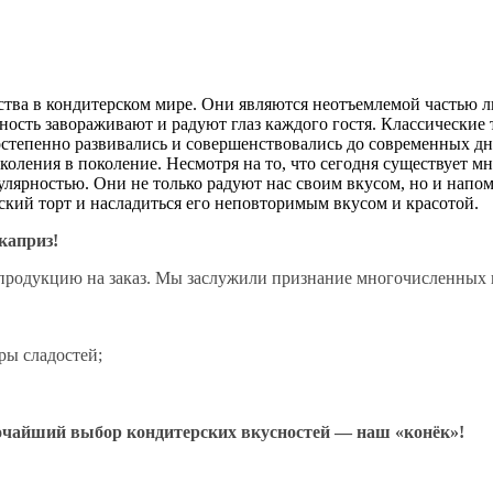
ства в кондитерском мире. Они являются неотъемлемой частью лю
ость завораживают и радуют глаз каждого гостя. Классические 
степенно развивались и совершенствовались до современных д
коления в поколение. Несмотря на то, что сегодня существует м
ярностью. Они не только радуют нас своим вкусом, но и напоми
кий торт и насладиться его неповторимым вкусом и красотой.
каприз!
 продукцию на заказ. Мы заслужили признание многочисленных 
ры сладостей;
рочайший выбор кондитерских вкусностей — наш «конёк»!