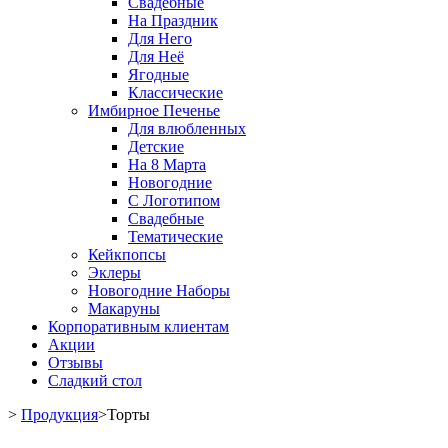
Свадебные
На Праздник
Для Него
Для Неё
Ягодные
Классические
Имбирное Печенье
Для влюбленных
Детские
На 8 Марта
Новогодние
С Логотипом
Свадебные
Тематические
Кейкпопсы
Эклеры
Новогодние Наборы
Макаруны
Корпоративным клиентам
Акции
Отзывы
Сладкий стол
>
Продукция
>
Торты