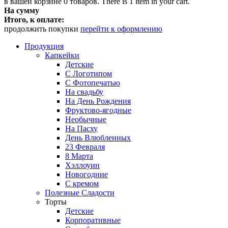
в вашей корзине
0
товаров.
There is 1 item in your cart.
На сумму
Итого, к оплате:
продолжить покупки
перейти к оформлению
Продукция
Капкейки
Детские
С Логотипом
С Фотопечатью
На свадьбу
На День Рождения
Фруктово-ягодные
Необычные
На Пасху
День Влюбленных
23 Февраля
8 Марта
Хэллоуин
Новогодние
С кремом
Полезные Сладости
Торты
Детские
Корпоративные