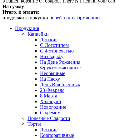
в вашей корзине
0
товаров.
There is 1 item in your cart.
На сумму
Итого, к оплате:
продолжить покупки
перейти к оформлению
Продукция
Капкейки
Детские
С Логотипом
С Фотопечатью
На свадьбу
На День Рождения
Фруктово-ягодные
Необычные
На Пасху
День Влюбленных
23 Февраля
8 Марта
Хэллоуин
Новогодние
С кремом
Полезные Сладости
Торты
Детские
Корпоративные