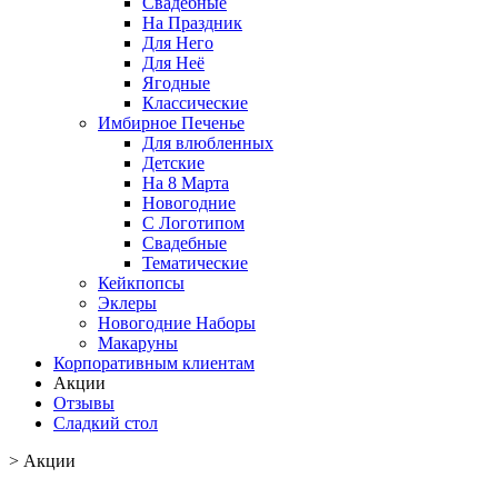
Свадебные
На Праздник
Для Него
Для Неё
Ягодные
Классические
Имбирное Печенье
Для влюбленных
Детские
На 8 Марта
Новогодние
С Логотипом
Свадебные
Тематические
Кейкпопсы
Эклеры
Новогодние Наборы
Макаруны
Корпоративным клиентам
Акции
Отзывы
Сладкий стол
>
Акции