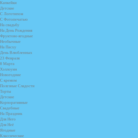
Капкейки
Детские
С Логотипом
С Фотопечатью
На свадьбу
На День Рождения
Фруктово-ягодные
Необычные
На Пасху
День Влюбленных
23 Февраля
8 Марта
Хэллоуин
Новогодние
С кремом
Полезные Сладости
Торты
Детские
Корпоративные
Свадебные
На Праздник
Для Него
Для Неё
Ягодные
Классические