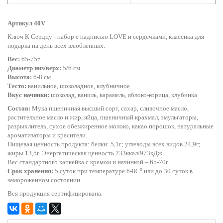
Артикул 40V
Ключ К Сердцу - набор с надписью LOVE и сердечками, классика для
подарка на день всех влюбленных.
Вес:
65-75г
Диаметр низ/верх:
5/6 см
Высота:
6-8 см
Тесто:
ванильное, шоколадное, клубничное
Вкус начинки:
шоколад, ваниль, карамель, яблоко-корица, клубника
Состав:
Мука пшеничная высший сорт, сахар, сливочное масло,
растительное масло и жир, яйца, пшеничный крахмал, эмульгаторы,
разрыхлитель, сухое обезжиренное молоко, какао порошок, натуральные
ароматизаторы и красители.
Пищевая ценность продукта: белки: 5,1г; углеводы всех видов 24,9г;
жиры 13,5г. Энергетическая ценность 233ккал/973кДж.
Вес стандартного капкейка с кремом и начинкой – 65-70г.
o
Срок хранения:
5 суток при температуре 6-8С
или до 30 суток в
замороженном состоянии.
Вся продукция сертифицирована.