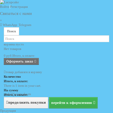
Войти
Регистрация
Связаться с нами
×
WhatsApp
Telegram
Поиск
корзина
пусто
Нет товаров
0 руб
Итого, к оплате:
Оформить заказ
товар добавлен в корзину
Количество
Итого, к оплате:
There is 1 item in your cart.
На сумму
info@lacupcake.ru
Итого, к оплате:
+7 (495) 729 69 62
+7 (903) 729 69 62
продолжить покупки
перейти к оформлению
Продукция