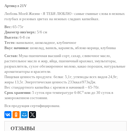
Артикул 21V
Любовь Моей Жизни - Я ТЕБЯ ЛЮБЛЮ - самые главные слова в нежных
голубых и розовых цветах на нежных сладких капкейках.
Вес:
65-75г
Диаметр низ/верх:
5/6 см
Высота:
6-8 см
Тесто:
ванильное, шоколадное, клубничное
Вкус начинки:
шоколад, ваниль, карамель, яблоко-корица, клубника
Состав:
Мука пшеничная высший сорт, сахар, сливочное масло,
растительное масло и жир, яйца, пшеничный крахмал, эмульгаторы,
разрыхлитель, сухое обезжиренное молоко, какао порошок, натуральные
ароматизаторы и красители.
Пищевая ценность продукта: белки: 5,1г; углеводы всех видов 24,9г;
жиры 13,5г. Энергетическая ценность 233ккал/973кДж.
Вес стандартного капкейка с кремом и начинкой – 65-70г.
o
Срок хранения:
5 суток при температуре 6-8С
или до 30 суток в
замороженном состоянии.
Вся продукция сертифицирована.
ОТЗЫВЫ