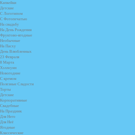
Капкейки
Детские
С Логотипом
С Фотопечатью
На свадьбу
На День Рождения
Фруктово-ягодные
Необычные
На Пасху
День Влюбленных
23 Февраля
8 Марта
Хэллоуин
Новогодние
С кремом
Полезные Сладости
Торты
Детские
Корпоративные
Свадебные
На Праздник
Для Него
Для Неё
Ягодные
Классические