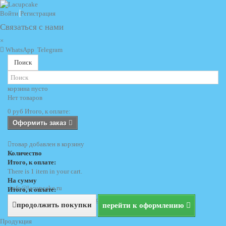
Войти
Регистрация
Связаться с нами
×
WhatsApp
Telegram
Поиск
корзина
пусто
Нет товаров
0 руб
Итого, к оплате:
Оформить заказ
товар добавлен в корзину
Количество
Итого, к оплате:
There is 1 item in your cart.
На сумму
info@lacupcake.ru
Итого, к оплате:
+7 (495) 729 69 62
+7 (903) 729 69 62
продолжить покупки
перейти к оформлению
Продукция