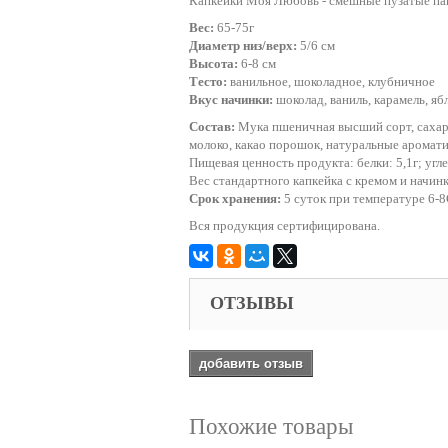
Капкейки Моя Любовь - смешные пузатые па
Вес:
65-75г
Диаметр низ/верх:
5/6 см
Высота:
6-8 см
Тесто:
ванильное, шоколадное, клубничное
Вкус начинки:
шоколад, ваниль, карамель, яб
Состав:
Мука пшеничная высший сорт, сахар,
молоко, какао порошок, натуральные аромати
Пищевая ценность продукта: белки: 5,1г; угл
Вес стандартного капкейка с кремом и начинк
Срок хранения:
5 суток при температуре 6-
Вся продукция сертифицирована.
ОТЗЫВЫ
добавить отзыв
Похожие товары