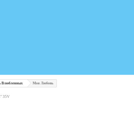
ь Влюбленных
Моя Любовь