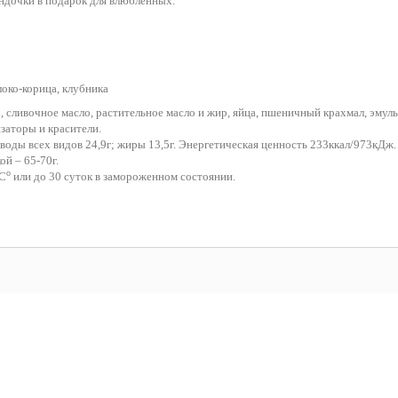
ндочки в подарок для влюбленных.
локо-корица, клубника
 сливочное масло, растительное масло и жир, яйца, пшеничный крахмал, эмул
заторы и красители.
еводы всех видов 24,9г; жиры 13,5г. Энергетическая ценность 233ккал/973кДж.
ой – 65-70г.
o
8С
или до 30 суток в замороженном состоянии.