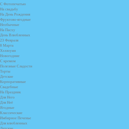
С Фотопечатью
На свадьбу
На День Рождения
Фруктово-ягодные
Необычные
На Пасху
День Влюбленных
23 Февраля
8 Марта
Хэллоуин
Новогодние
С кремом
Полезные Сладости
Торты
Детские
Корпоративные
Свадебные
На Праздник
Для Него
Для Неё
Ягодные
Классические
Имбирное Печенье
Для влюбленных
Детские