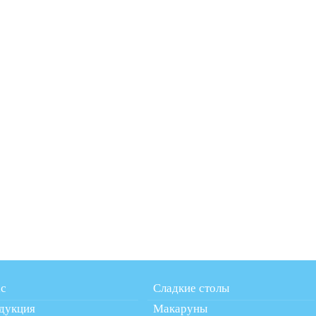
ас
Сладкие столы
дукция
Макаруны