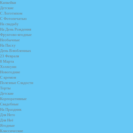
Капкейки
Детские
С Логотипом
С Фотопечатью
На свадьбу
На День Рождения
Фруктово-ягодные
Необычные
На Пасху
День Влюбленных
23 Февраля
8 Марта
Хэллоуин
Новогодние
С кремом
Полезные Сладости
Торты
Детские
Корпоративные
Свадебные
На Праздник
Для Него
Для Неё
Ягодные
Классические