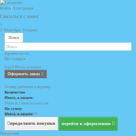
Войти
Регистрация
Связаться с нами
×
WhatsApp
Telegram
Поиск
корзина
пусто
Нет товаров
0 руб
Итого, к оплате:
Оформить заказ
товар добавлен в корзину
Количество
Итого, к оплате:
There is 1 item in your cart.
На сумму
info@lacupcake.ru
Итого, к оплате:
+7 (495) 729 69 62
+7 (903) 729 69 62
продолжить покупки
перейти к оформлению
Продукция