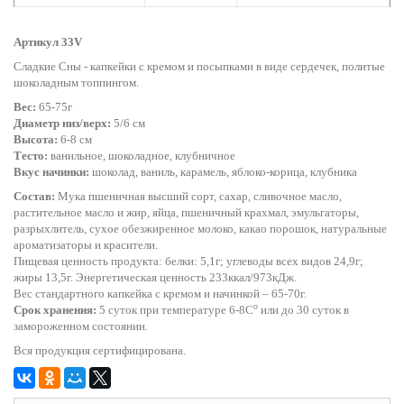
Артикул 33V
Сладкие Сны - капкейки с кремом и посыпками в виде сердечек, политые
шоколадным топпингом.
Вес:
65-75г
Диаметр низ/верх:
5/6 см
Высота:
6-8 см
Тесто:
ванильное, шоколадное, клубничное
Вкус начинки:
шоколад, ваниль, карамель, яблоко-корица, клубника
Состав:
Мука пшеничная высший сорт, сахар, сливочное масло,
растительное масло и жир, яйца, пшеничный крахмал, эмульгаторы,
разрыхлитель, сухое обезжиренное молоко, какао порошок, натуральные
ароматизаторы и красители.
Пищевая ценность продукта: белки: 5,1г; углеводы всех видов 24,9г;
жиры 13,5г. Энергетическая ценность 233ккал/973кДж.
Вес стандартного капкейка с кремом и начинкой – 65-70г.
o
Срок хранения:
5 суток при температуре 6-8С
или до 30 суток в
замороженном состоянии.
Вся продукция сертифицирована.