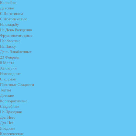
Капкейки
Детские
С Логотипом
С Фотопечатью
На свадьбу
На День Рождения
Фруктово-ягодные
Необычные
На Пасху
День Влюбленных
23 Февраля
8 Марта
Хэллоуин
Новогодние
С кремом
Полезные Сладости
Торты
Детские
Корпоративные
Свадебные
На Праздник
Для Него
Для Неё
Ягодные
Классические