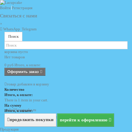
Войти
Регистрация
Связаться с нами
×
WhatsApp
Telegram
Поиск
корзина
пусто
Нет товаров
0 руб
Итого, к оплате:
Оформить заказ
товар добавлен в корзину
Количество
Итого, к оплате:
There is 1 item in your cart.
На сумму
info@lacupcake.ru
Итого, к оплате:
+7 (495) 729 69 62
+7 (903) 729 69 62
продолжить покупки
перейти к оформлению
Продукция