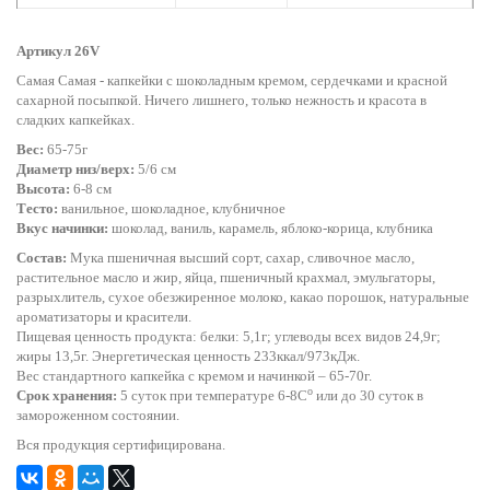
Артикул 26V
Самая Самая - капкейки с шоколадным кремом, сердечками и красной
сахарной посыпкой. Ничего лишнего, только нежность и красота в
сладких капкейках.
Вес:
65-75г
Диаметр низ/верх:
5/6 см
Высота:
6-8 см
Тесто:
ванильное, шоколадное, клубничное
Вкус начинки:
шоколад, ваниль, карамель, яблоко-корица, клубника
Состав:
Мука пшеничная высший сорт, сахар, сливочное масло,
растительное масло и жир, яйца, пшеничный крахмал, эмульгаторы,
разрыхлитель, сухое обезжиренное молоко, какао порошок, натуральные
ароматизаторы и красители.
Пищевая ценность продукта: белки: 5,1г; углеводы всех видов 24,9г;
жиры 13,5г. Энергетическая ценность 233ккал/973кДж.
Вес стандартного капкейка с кремом и начинкой – 65-70г.
o
Срок хранения:
5 суток при температуре 6-8С
или до 30 суток в
замороженном состоянии.
Вся продукция сертифицирована.