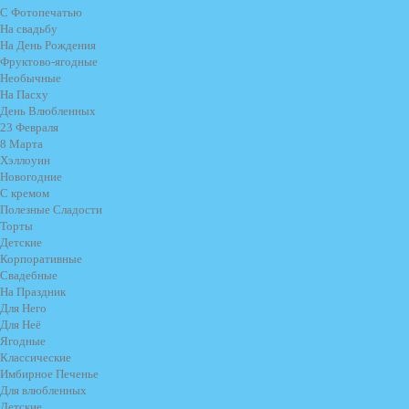
С Фотопечатью
На свадьбу
На День Рождения
Фруктово-ягодные
Необычные
На Пасху
День Влюбленных
23 Февраля
8 Марта
Хэллоуин
Новогодние
С кремом
Полезные Сладости
Торты
Детские
Корпоративные
Свадебные
На Праздник
Для Него
Для Неё
Ягодные
Классические
Имбирное Печенье
Для влюбленных
Детские