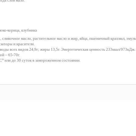
гда слов мало.
локо-корица, клубника
 сливочное масло, растительное масло и жир, яйца, пшеничный крахмал, эмул
заторы и красители.
еводы всех видов 24,9г; жиры 13,5г. Энергетическая ценность 233ккал/973кДж.
ой – 65-70г.
o
8С
или до 30 суток в замороженном состоянии.