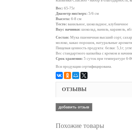
Капкейки Спасибо - набор в благодарность, ко
Вес:
65-75г
Диаметр низ/верх:
5/6 см
Высота:
6-8 см
Тесто:
ванильное, шоколадное, клубничное
Вкус начинки:
шоколад, ваниль, карамель, яб
Состав:
Мука пшеничная высший сорт, сахар,
молоко, какао порошок, натуральные аромати
Пищевая ценность продукта: белки: 5,1г; угл
Вес стандартного капкейка с кремом и начинк
Срок хранения:
5 суток при температуре 6-
Вся продукция сертифицирована.
ОТЗЫВЫ
добавить отзыв
Похожие товары