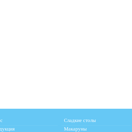
ас
Сладкие столы
дукция
Макаруны