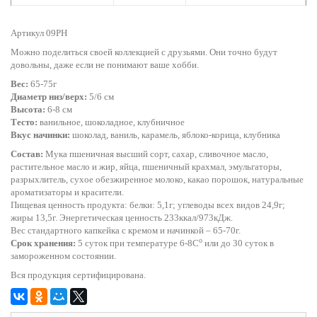
Артикул 09PH
Можно поделиться своей коллекцией с друзьями. Они точно будут
довольны, даже если не понимают ваше хобби.
Вес:
65-75г
Диаметр низ/верх:
5/6 см
Высота:
6-8 см
Тесто:
ванильное, шоколадное, клубничное
Вкус начинки:
шоколад, ваниль, карамель, яблоко-корица, клубника
Состав:
Мука пшеничная высший сорт, сахар, сливочное масло,
растительное масло и жир, яйца, пшеничный крахмал, эмульгаторы,
разрыхлитель, сухое обезжиренное молоко, какао порошок, натуральные
ароматизаторы и красители.
Пищевая ценность продукта: белки: 5,1г; углеводы всех видов 24,9г;
жиры 13,5г. Энергетическая ценность 233ккал/973кДж.
Вес стандартного капкейка с кремом и начинкой – 65-70г.
o
Срок хранения:
5 суток при температуре 6-8С
или до 30 суток в
замороженном состоянии.
Вся продукция сертифицирована.