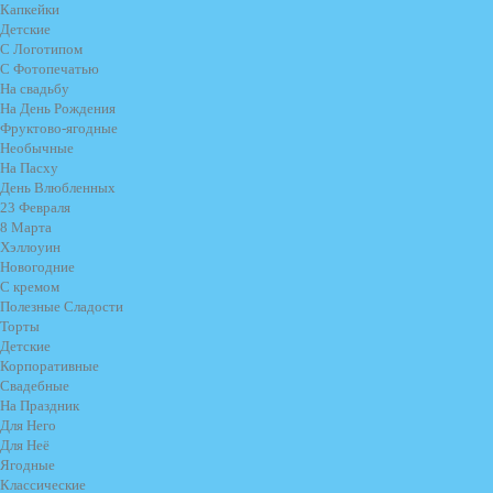
Капкейки
Детские
С Логотипом
С Фотопечатью
На свадьбу
На День Рождения
Фруктово-ягодные
Необычные
На Пасху
День Влюбленных
23 Февраля
8 Марта
Хэллоуин
Новогодние
С кремом
Полезные Сладости
Торты
Детские
Корпоративные
Свадебные
На Праздник
Для Него
Для Неё
Ягодные
Классические