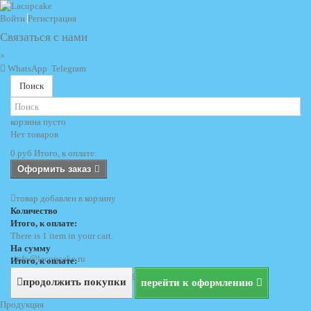
Войти
Регистрация
Связаться с нами
×
WhatsApp
Telegram
Поиск
корзина
пусто
Нет товаров
0 руб
Итого, к оплате:
Оформить заказ
товар добавлен в корзину
Количество
Итого, к оплате:
There is 1 item in your cart.
На сумму
info@lacupcake.ru
Итого, к оплате:
+7 (495) 729 69 62
+7 (903) 729 69 62
продолжить покупки
перейти к оформлению
Продукция