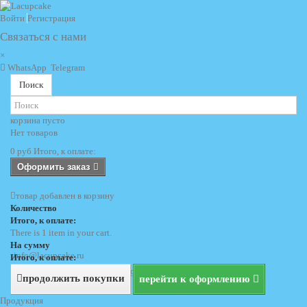
Войти
Регистрация
Связаться с нами
×
WhatsApp
Telegram
Поиск
корзина
пусто
Нет товаров
0 руб
Итого, к оплате:
Оформить заказ
товар добавлен в корзину
Количество
Итого, к оплате:
There is 1 item in your cart.
На сумму
info@lacupcake.ru
Итого, к оплате:
+7 (495) 729 69 62
+7 (903) 729 69 62
продолжить покупки
перейти к оформлению
Продукция