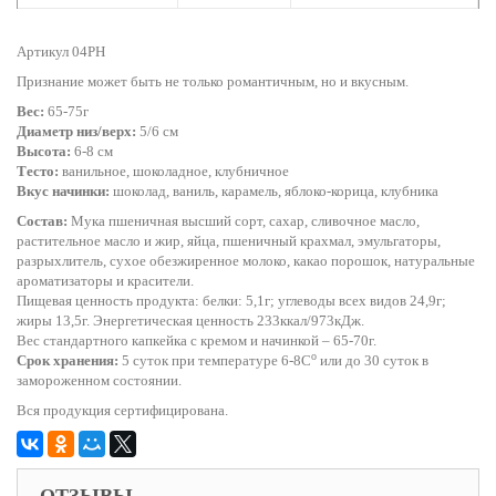
Артикул 04PH
Признание может быть не только романтичным, но и вкусным.
Вес:
65-75г
Диаметр низ/верх:
5/6 см
Высота:
6-8 см
Тесто:
ванильное, шоколадное, клубничное
Вкус начинки:
шоколад, ваниль, карамель, яблоко-корица, клубника
Состав:
Мука пшеничная высший сорт, сахар, сливочное масло,
растительное масло и жир, яйца, пшеничный крахмал, эмульгаторы,
разрыхлитель, сухое обезжиренное молоко, какао порошок, натуральные
ароматизаторы и красители.
Пищевая ценность продукта: белки: 5,1г; углеводы всех видов 24,9г;
жиры 13,5г. Энергетическая ценность 233ккал/973кДж.
Вес стандартного капкейка с кремом и начинкой – 65-70г.
o
Срок хранения:
5 суток при температуре 6-8С
или до 30 суток в
замороженном состоянии.
Вся продукция сертифицирована.