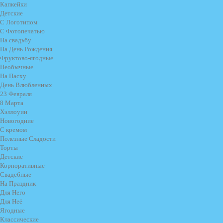
Капкейки
Детские
С Логотипом
С Фотопечатью
На свадьбу
На День Рождения
Фруктово-ягодные
Необычные
На Пасху
День Влюбленных
23 Февраля
8 Марта
Хэллоуин
Новогодние
С кремом
Полезные Сладости
Торты
Детские
Корпоративные
Свадебные
На Праздник
Для Него
Для Неё
Ягодные
Классические