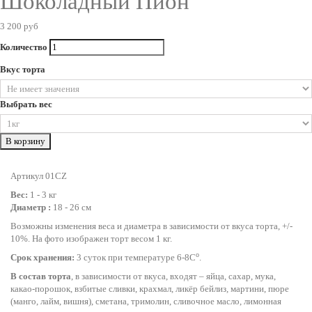
Шоколадный Пион
3 200 руб
Количество
Вкус торта
Выбрать вес
В корзину
Артикул 01CZ
Вес:
1 - 3 кг
Диаметр :
18 - 26 см
Возможны изменения веса и диаметра в зависимости от вкуса торта, +/-
10%. На фото изображен торт весом 1 кг.
o
Срок хранения:
3 суток при температуре 6-8С
.
В состав торта
, в зависимости от вкуса, входят – яйца, сахар, мука,
какао-порошок, взбитые сливки, крахмал, ликёр бейлиз, мартини, пюре
(манго, лайм, вишня), сметана, тримолин, сливочное масло, лимонная