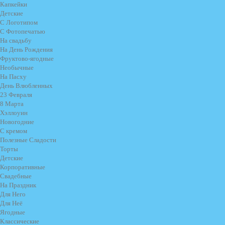
Капкейки
Детские
С Логотипом
С Фотопечатью
На свадьбу
На День Рождения
Фруктово-ягодные
Необычные
На Пасху
День Влюбленных
23 Февраля
8 Марта
Хэллоуин
Новогодние
С кремом
Полезные Сладости
Торты
Детские
Корпоративные
Свадебные
На Праздник
Для Него
Для Неё
Ягодные
Классические