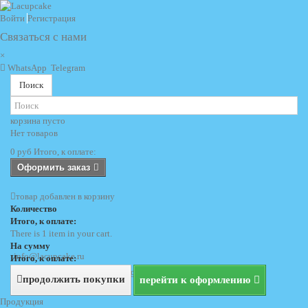
Войти
Регистрация
Связаться с нами
×
WhatsApp
Telegram
Поиск
корзина
пусто
Нет товаров
0 руб
Итого, к оплате:
Оформить заказ
товар добавлен в корзину
Количество
Итого, к оплате:
There is 1 item in your cart.
На сумму
info@lacupcake.ru
Итого, к оплате:
+7 (495) 729 69 62
+7 (903) 729 69 62
продолжить покупки
перейти к оформлению
Продукция