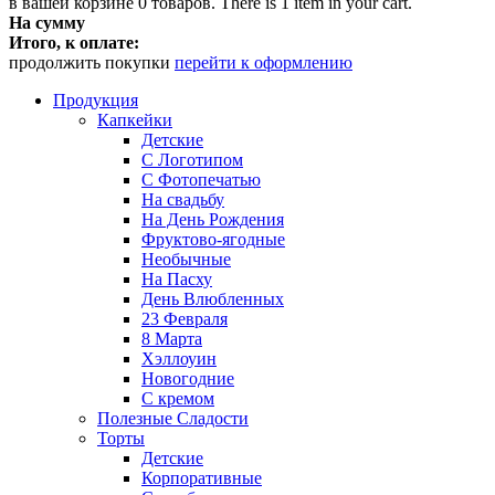
в вашей корзине
0
товаров.
There is 1 item in your cart.
На сумму
Итого, к оплате:
продолжить покупки
перейти к оформлению
Продукция
Капкейки
Детские
С Логотипом
С Фотопечатью
На свадьбу
На День Рождения
Фруктово-ягодные
Необычные
На Пасху
День Влюбленных
23 Февраля
8 Марта
Хэллоуин
Новогодние
С кремом
Полезные Сладости
Торты
Детские
Корпоративные