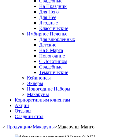
Свадебные
На Праздник
Для Него
Для Неё
Ягодные
Классические
Имбирное Печенье
Для влюбленных
Детские
На 8 Марта
Новогодние
С Логотипом
Свадебные
Тематические
Кейкпопсы
Эклеры
Новогодние Наборы
Макаруны
Корпоративным клиентам
Акции
Отзывы
Сладкий стол
>
Продукция
>
Макаруны
>
Макаруны Манго