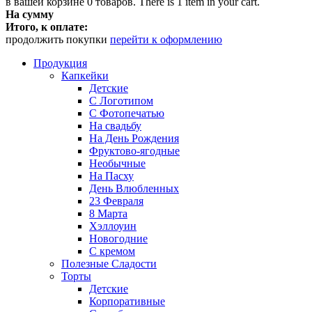
в вашей корзине
0
товаров.
There is 1 item in your cart.
На сумму
Итого, к оплате:
продолжить покупки
перейти к оформлению
Продукция
Капкейки
Детские
С Логотипом
С Фотопечатью
На свадьбу
На День Рождения
Фруктово-ягодные
Необычные
На Пасху
День Влюбленных
23 Февраля
8 Марта
Хэллоуин
Новогодние
С кремом
Полезные Сладости
Торты
Детские
Корпоративные