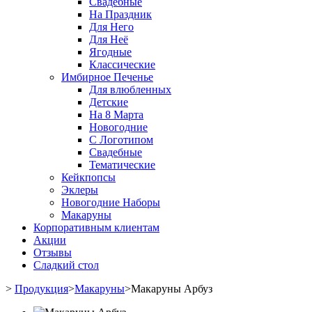
Свадебные
На Праздник
Для Него
Для Неё
Ягодные
Классические
Имбирное Печенье
Для влюбленных
Детские
На 8 Марта
Новогодние
С Логотипом
Свадебные
Тематические
Кейкпопсы
Эклеры
Новогодние Наборы
Макаруны
Корпоративным клиентам
Акции
Отзывы
Сладкий стол
>
Продукция
>
Макаруны
>
Макаруны Арбуз