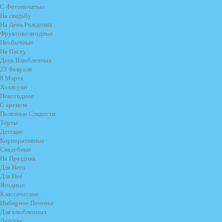
С Фотопечатью
На свадьбу
На День Рождения
Фруктово-ягодные
Необычные
На Пасху
День Влюбленных
23 Февраля
8 Марта
Хэллоуин
Новогодние
С кремом
Полезные Сладости
Торты
Детские
Корпоративные
Свадебные
На Праздник
Для Него
Для Неё
Ягодные
Классические
Имбирное Печенье
Для влюбленных
Детские