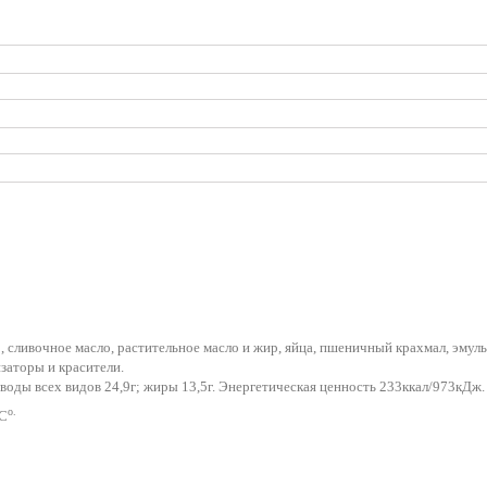
 сливочное масло, растительное масло и жир, яйца, пшеничный крахмал, эмул
заторы и красители.
еводы всех видов 24,9г; жиры 13,5г. Энергетическая ценность 233ккал/973кДж.
o.
8С