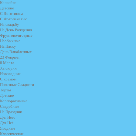
Капкейки
Детские
С Логотипом
С Фотопечатью
На свадьбу
На День Рождения
Фруктово-ягодные
Необычные
На Пасху
День Влюбленных
23 Февраля
8 Марта
Хэллоуин
Новогодние
С кремом
Полезные Сладости
Торты
Детские
Корпоративные
Свадебные
На Праздник
Для Него
Для Неё
Ягодные
Классические