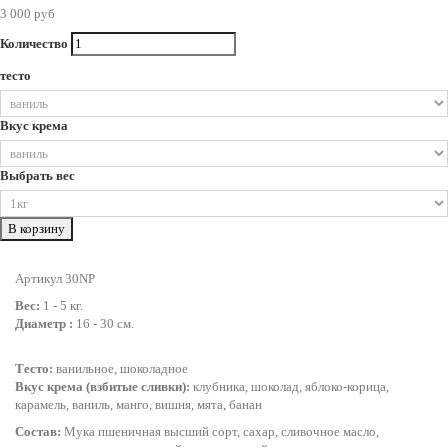
3 000 руб
Количество
тесто
Вкус крема
Выбрать вес
В корзину
Артикул 30NP
Вес:
1 - 5 кг.
Диаметр :
16 - 30 см.
Тесто:
ванильное, шоколадное
Вкус крема (взбитые сливки):
клубника, шоколад, яблоко-корица,
карамель, ваниль, манго, вишня, мята, банан
Состав:
Мука пшеничная высший сорт, сахар, сливочное масло,