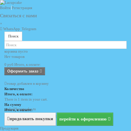
Войти
Регистрация
Связаться с нами
×
WhatsApp
Telegram
Поиск
корзина
пусто
Нет товаров
0 руб
Итого, к оплате:
Оформить заказ
товар добавлен в корзину
Количество
Итого, к оплате:
There is 1 item in your cart.
На сумму
info@lacupcake.ru
Итого, к оплате:
+7 (495) 729 69 62
+7 (903) 729 69 62
продолжить покупки
перейти к оформлению
Продукция