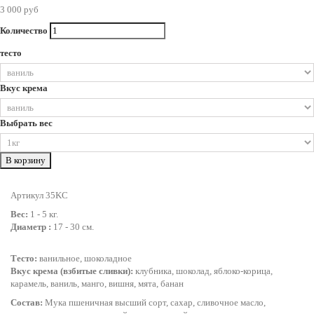
3 000 руб
Количество
тесто
Вкус крема
Выбрать вес
В корзину
Артикул 35KC
Вес:
1 - 5 кг.
Диаметр :
17 - 30 см.
Тесто:
ванильное, шоколадное
Вкус крема (взбитые сливки):
клубника, шоколад, яблоко-корица,
карамель, ваниль, манго, вишня, мята, банан
Состав:
Мука пшеничная высший сорт, сахар, сливочное масло,