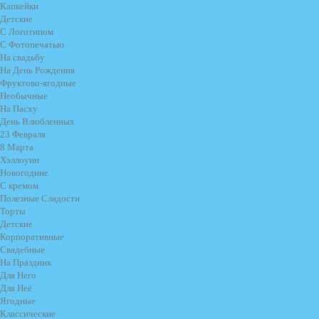
Капкейки
Детские
С Логотипом
С Фотопечатью
На свадьбу
На День Рождения
Фруктово-ягодные
Необычные
На Пасху
День Влюбленных
23 Февраля
8 Марта
Хэллоуин
Новогодние
С кремом
Полезные Сладости
Торты
Детские
Корпоративные
Свадебные
На Праздник
Для Него
Для Неё
Ягодные
Классические