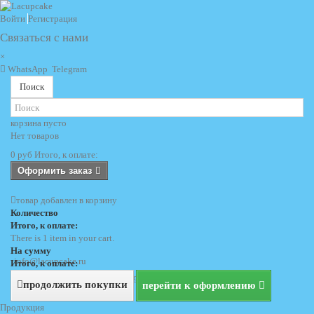
Войти
Регистрация
Связаться с нами
×
WhatsApp
Telegram
Поиск
корзина
пусто
Нет товаров
0 руб
Итого, к оплате:
Оформить заказ
товар добавлен в корзину
Количество
Итого, к оплате:
There is 1 item in your cart.
На сумму
info@lacupcake.ru
Итого, к оплате:
+7 (495) 729 69 62
+7 (903) 729 69 62
продолжить покупки
перейти к оформлению
Продукция