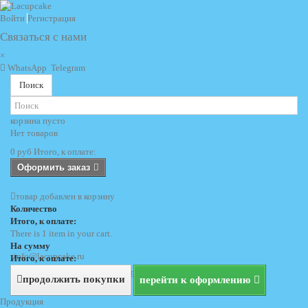
Войти
Регистрация
Связаться с нами
×
WhatsApp
Telegram
Поиск
корзина
пусто
Нет товаров
0 руб
Итого, к оплате:
Оформить заказ
товар добавлен в корзину
Количество
Итого, к оплате:
There is 1 item in your cart.
На сумму
info@lacupcake.ru
Итого, к оплате:
+7 (495) 729 69 62
+7 (903) 729 69 62
продолжить покупки
перейти к оформлению
Продукция