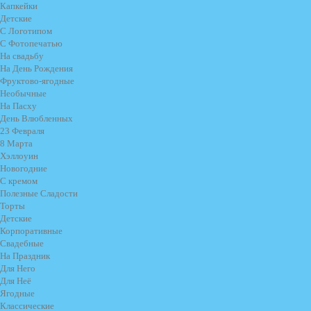
Капкейки
Детские
С Логотипом
С Фотопечатью
На свадьбу
На День Рождения
Фруктово-ягодные
Необычные
На Пасху
День Влюбленных
23 Февраля
8 Марта
Хэллоуин
Новогодние
С кремом
Полезные Сладости
Торты
Детские
Корпоративные
Свадебные
На Праздник
Для Него
Для Неё
Ягодные
Классические