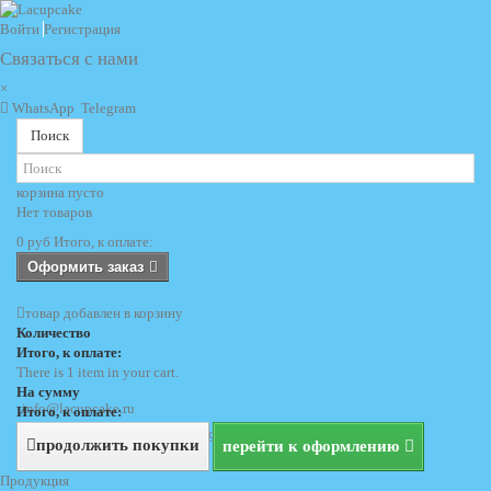
Войти
Регистрация
Связаться с нами
×
WhatsApp
Telegram
Поиск
корзина
пусто
Нет товаров
0 руб
Итого, к оплате:
Оформить заказ
товар добавлен в корзину
Количество
Итого, к оплате:
There is 1 item in your cart.
На сумму
info@lacupcake.ru
Итого, к оплате:
+7 (495) 729 69 62
+7 (903) 729 69 62
продолжить покупки
перейти к оформлению
Продукция