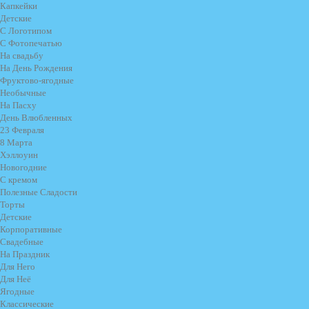
Капкейки
Детские
С Логотипом
С Фотопечатью
На свадьбу
На День Рождения
Фруктово-ягодные
Необычные
На Пасху
День Влюбленных
23 Февраля
8 Марта
Хэллоуин
Новогодние
С кремом
Полезные Сладости
Торты
Детские
Корпоративные
Свадебные
На Праздник
Для Него
Для Неё
Ягодные
Классические