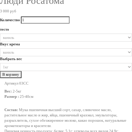
Люди Росатома
3 000 руб
Количество
тесто
Вкус крема
Выбрать вес
В корзину
Артикул 03CC
Вес:
2-5кг
Размер :
25-40см
Состав:
Мука пшеничная высший сорт, сахар, сливочное масло,
растительное масло и жир, яйца, пшеничный крахмал, эмульгаторы,
разрыхлитель, сухое обезжиренное молоко, какао порошок, натуральные
ароматизаторы и красители.
Пищевая ценность продукта: белки: 5,1г; углеводы всех видов 24,9г;