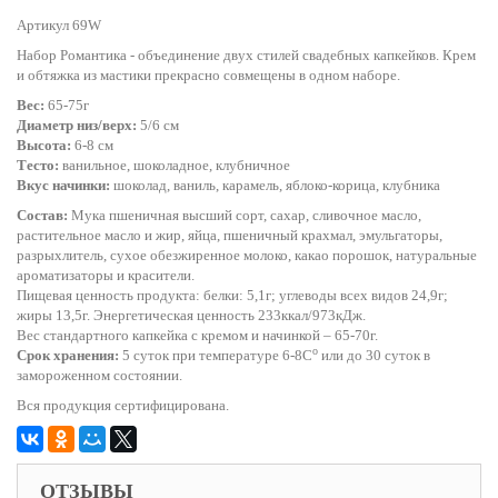
Артикул 69W
Набор Романтика - объединение двух стилей свадебных капкейков. Крем
и обтяжка из мастики прекрасно совмещены в одном наборе.
Вес:
65-75г
Диаметр низ/верх:
5/6 см
Высота:
6-8 см
Тесто:
ванильное, шоколадное, клубничное
Вкус начинки:
шоколад, ваниль, карамель, яблоко-корица, клубника
Состав:
Мука пшеничная высший сорт, сахар, сливочное масло,
растительное масло и жир, яйца, пшеничный крахмал, эмульгаторы,
разрыхлитель, сухое обезжиренное молоко, какао порошок, натуральные
ароматизаторы и красители.
Пищевая ценность продукта: белки: 5,1г; углеводы всех видов 24,9г;
жиры 13,5г. Энергетическая ценность 233ккал/973кДж.
Вес стандартного капкейка с кремом и начинкой – 65-70г.
o
Срок хранения:
5 суток при температуре 6-8С
или до 30 суток в
замороженном состоянии.
Вся продукция сертифицирована.
ОТЗЫВЫ