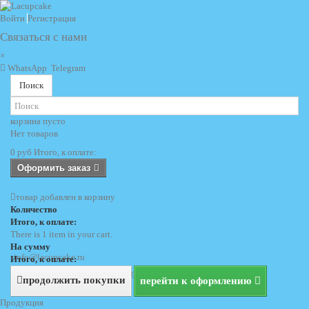
Войти
Регистрация
Связаться с нами
×
WhatsApp
Telegram
Поиск
корзина
пусто
Нет товаров
0 руб
Итого, к оплате:
Оформить заказ
товар добавлен в корзину
Количество
Итого, к оплате:
There is 1 item in your cart.
На сумму
info@lacupcake.ru
Итого, к оплате:
+7 (495) 729 69 62
+7 (903) 729 69 62
продолжить покупки
перейти к оформлению
Продукция