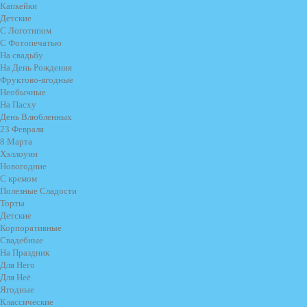
Капкейки
Детские
С Логотипом
С Фотопечатью
На свадьбу
На День Рождения
Фруктово-ягодные
Необычные
На Пасху
День Влюбленных
23 Февраля
8 Марта
Хэллоуин
Новогодние
С кремом
Полезные Сладости
Торты
Детские
Корпоративные
Свадебные
На Праздник
Для Него
Для Неё
Ягодные
Классические