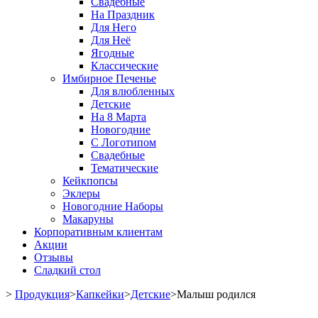
Свадебные
На Праздник
Для Него
Для Неё
Ягодные
Классические
Имбирное Печенье
Для влюбленных
Детские
На 8 Марта
Новогодние
С Логотипом
Свадебные
Тематические
Кейкпопсы
Эклеры
Новогодние Наборы
Макаруны
Корпоративным клиентам
Акции
Отзывы
Сладкий стол
>
Продукция
>
Капкейки
>
Детские
>
Малыш родился