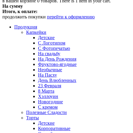
в вашей корзине
0
товаров.
There is 1 item in your cart.
На сумму
Итого, к оплате:
продолжить покупки
перейти к оформлению
Продукция
Капкейки
Детские
С Логотипом
С Фотопечатью
На свадьбу
На День Рождения
Фруктово-ягодные
Необычные
На Пасху
День Влюбленных
23 Февраля
8 Марта
Хэллоуин
Новогодние
С кремом
Полезные Сладости
Торты
Детские
Корпоративные