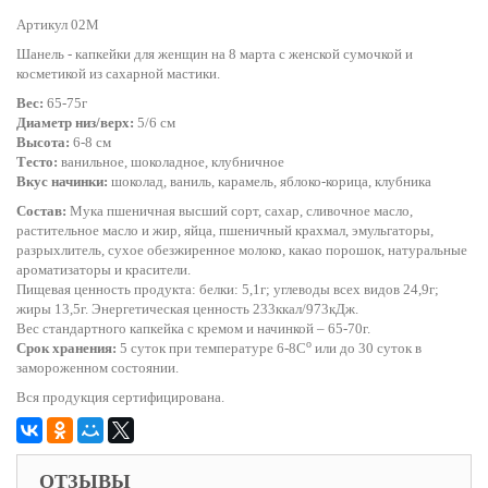
Артикул 02M
Шанель - капкейки для женщин на 8 марта с женской сумочкой и
косметикой из сахарной мастики.
Вес:
65-75г
Диаметр низ/верх:
5/6 см
Высота:
6-8 см
Тесто:
ванильное, шоколадное, клубничное
Вкус начинки:
шоколад, ваниль, карамель, яблоко-корица, клубника
Состав:
Мука пшеничная высший сорт, сахар, сливочное масло,
растительное масло и жир, яйца, пшеничный крахмал, эмульгаторы,
разрыхлитель, сухое обезжиренное молоко, какао порошок, натуральные
ароматизаторы и красители.
Пищевая ценность продукта: белки: 5,1г; углеводы всех видов 24,9г;
жиры 13,5г. Энергетическая ценность 233ккал/973кДж.
Вес стандартного капкейка с кремом и начинкой – 65-70г.
o
Срок хранения:
5 суток при температуре 6-8С
или до 30 суток в
замороженном состоянии.
Вся продукция сертифицирована.
ОТЗЫВЫ