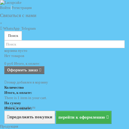
Войти
Регистрация
Связаться с нами
×
WhatsApp
Telegram
Поиск
корзина
пусто
Нет товаров
0 руб
Итого, к оплате:
Оформить заказ
товар добавлен в корзину
Количество
Итого, к оплате:
There is 1 item in your cart.
На сумму
info@lacupcake.ru
Итого, к оплате:
+7 (495) 729 69 62
+7 (903) 729 69 62
продолжить покупки
перейти к оформлению
Продукция