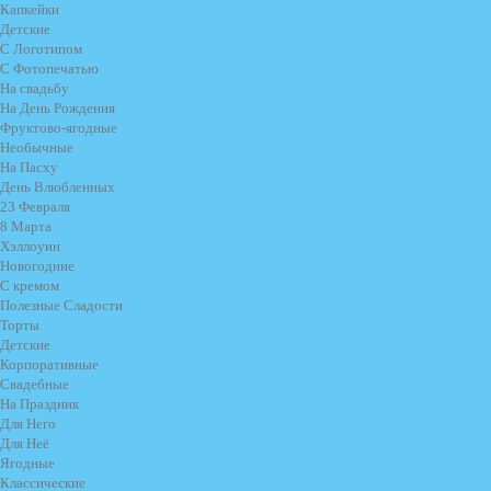
Капкейки
Детские
С Логотипом
С Фотопечатью
На свадьбу
На День Рождения
Фруктово-ягодные
Необычные
На Пасху
День Влюбленных
23 Февраля
8 Марта
Хэллоуин
Новогодние
С кремом
Полезные Сладости
Торты
Детские
Корпоративные
Свадебные
На Праздник
Для Него
Для Неё
Ягодные
Классические