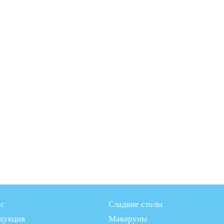
ас
Сладкие столы
дукция
Макаруны