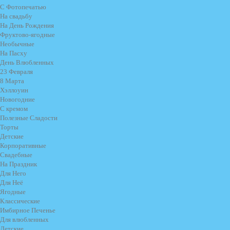
С Фотопечатью
На свадьбу
На День Рождения
Фруктово-ягодные
Необычные
На Пасху
День Влюбленных
23 Февраля
8 Марта
Хэллоуин
Новогодние
С кремом
Полезные Сладости
Торты
Детские
Корпоративные
Свадебные
На Праздник
Для Него
Для Неё
Ягодные
Классические
Имбирное Печенье
Для влюбленных
Детские