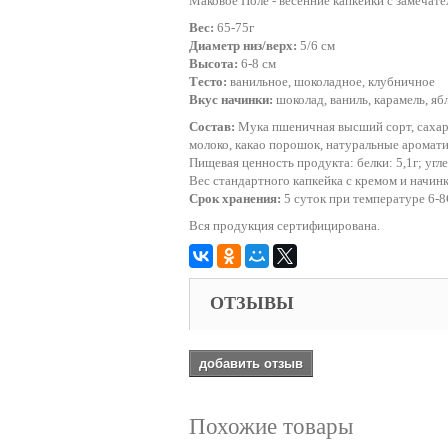
Маковое Поле - весенние капкейки с замечат
Вес:
65-75г
Диаметр низ/верх:
5/6 см
Высота:
6-8 см
Тесто:
ванильное, шоколадное, клубничное
Вкус начинки:
шоколад, ваниль, карамель, яб
Состав:
Мука пшеничная высший сорт, сахар,
молоко, какао порошок, натуральные аромати
Пищевая ценность продукта: белки: 5,1г; угл
Вес стандартного капкейка с кремом и начинк
Срок хранения:
5 суток при температуре 6-
Вся продукция сертифицирована.
ОТЗЫВЫ
добавить отзыв
Похожие товары