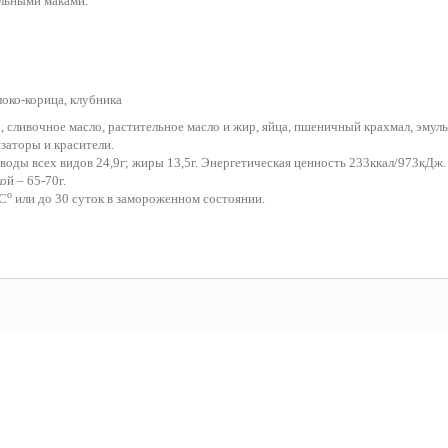
ельными маками.
локо-корица, клубника
 сливочное масло, растительное масло и жир, яйца, пшеничный крахмал, эмул
заторы и красители.
еводы всех видов 24,9г; жиры 13,5г. Энергетическая ценность 233ккал/973кДж.
ой – 65-70г.
o
8С
или до 30 суток в замороженном состоянии.