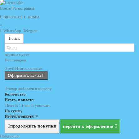
Войти
Регистрация
Связаться с нами
×
WhatsApp
Telegram
Поиск
корзина
пусто
Нет товаров
0 руб
Итого, к оплате:
Оформить заказ
товар добавлен в корзину
Количество
Итого, к оплате:
There is 1 item in your cart.
На сумму
info@lacupcake.ru
Итого, к оплате:
+7 (495) 729 69 62
+7 (903) 729 69 62
продолжить покупки
перейти к оформлению
Продукция