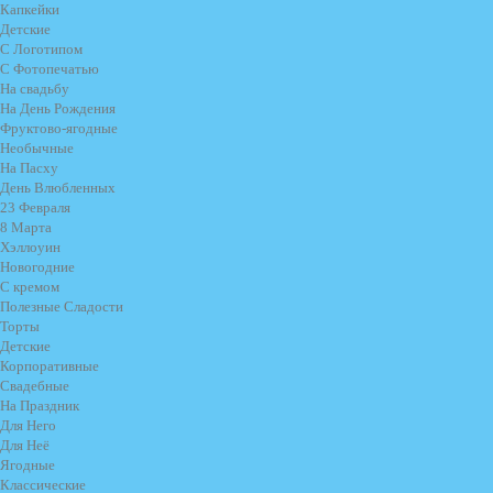
Капкейки
Детские
С Логотипом
С Фотопечатью
На свадьбу
На День Рождения
Фруктово-ягодные
Необычные
На Пасху
День Влюбленных
23 Февраля
8 Марта
Хэллоуин
Новогодние
С кремом
Полезные Сладости
Торты
Детские
Корпоративные
Свадебные
На Праздник
Для Него
Для Неё
Ягодные
Классические