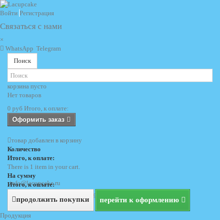
Войти
Регистрация
Связаться с нами
×
WhatsApp
Telegram
Поиск
корзина
пусто
Нет товаров
0 руб
Итого, к оплате:
Оформить заказ
товар добавлен в корзину
Количество
Итого, к оплате:
There is 1 item in your cart.
На сумму
info@lacupcake.ru
Итого, к оплате:
+7 (495) 729 69 62
+7 (903) 729 69 62
продолжить покупки
перейти к оформлению
Продукция