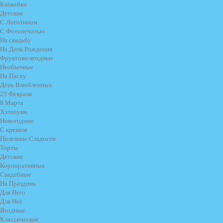
Капкейки
Детские
С Логотипом
С Фотопечатью
На свадьбу
На День Рождения
Фруктово-ягодные
Необычные
На Пасху
День Влюбленных
23 Февраля
8 Марта
Хэллоуин
Новогодние
С кремом
Полезные Сладости
Торты
Детские
Корпоративные
Свадебные
На Праздник
Для Него
Для Неё
Ягодные
Классические