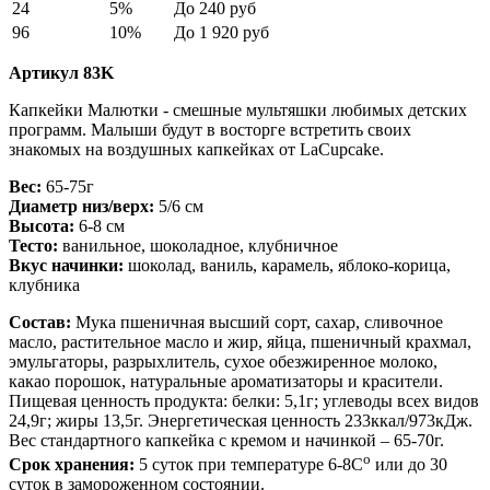
24
5%
До
240 руб
96
10%
До
1 920 руб
Артикул 83K
Капкейки Малютки - смешные мультяшки любимых детских
программ. Малыши будут в восторге встретить своих
знакомых на воздушных капкейках от LaCupcake.
Вес:
65-75г
Диаметр низ/верх:
5/6 см
Высота:
6-8 см
Тесто:
ванильное, шоколадное, клубничное
Вкус начинки:
шоколад, ваниль, карамель, яблоко-корица,
клубника
Состав:
Мука пшеничная высший сорт, сахар, сливочное
масло, растительное масло и жир, яйца, пшеничный крахмал,
эмульгаторы, разрыхлитель, сухое обезжиренное молоко,
какао порошок, натуральные ароматизаторы и красители.
Пищевая ценность продукта: белки: 5,1г; углеводы всех видов
24,9г; жиры 13,5г. Энергетическая ценность 233ккал/973кДж.
Вес стандартного капкейка с кремом и начинкой – 65-70г.
o
Срок хранения:
5 суток при температуре 6-8С
или до 30
суток в замороженном состоянии.