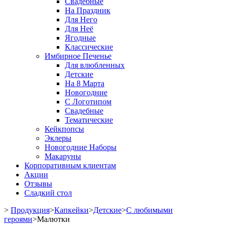
Свадебные
На Праздник
Для Него
Для Неё
Ягодные
Классические
Имбирное Печенье
Для влюбленных
Детские
На 8 Марта
Новогодние
С Логотипом
Свадебные
Тематические
Кейкпопсы
Эклеры
Новогодние Наборы
Макаруны
Корпоративным клиентам
Акции
Отзывы
Сладкий стол
>
Продукция
>
Капкейки
>
Детские
>
С любимыми
героями
>
Малютки