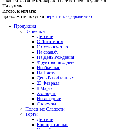
в вашей корзине
0
товаров.
There is 1 item in your cart.
На сумму
Итого, к оплате:
продолжить покупки
перейти к оформлению
Продукция
Капкейки
Детские
С Логотипом
С Фотопечатью
На свадьбу
На День Рождения
Фруктово-ягодные
Необычные
На Пасху
День Влюбленных
23 Февраля
8 Марта
Хэллоуин
Новогодние
С кремом
Полезные Сладости
Торты
Детские
Корпоративные