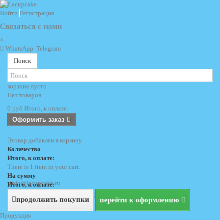
Войти
Регистрация
Связаться с нами
×
WhatsApp
Telegram
Поиск
корзина
пусто
Нет товаров
0 руб
Итого, к оплате:
Оформить заказ
товар добавлен в корзину
Количество
Итого, к оплате:
There is 1 item in your cart.
На сумму
info@lacupcake.ru
Итого, к оплате:
+7 (495) 729 69 62
+7 (903) 729 69 62
продолжить покупки
перейти к оформлению
Продукция