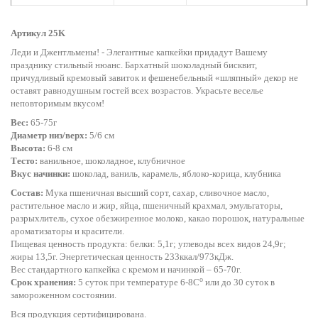
Артикул 25K
Леди и Джентльмены! - Элегантные капкейки придадут Вашему
празднику стильный нюанс. Бархатный шоколадный бисквит,
причудливый кремовый завиток и фешенебельный «шляпный» декор не
оставят равнодушным гостей всех возрастов. Украсьте веселье
неповторимым вкусом!
Вес:
65-75г
Диаметр низ/верх:
5/6 см
Высота:
6-8 см
Тесто:
ванильное, шоколадное, клубничное
Вкус начинки:
шоколад, ваниль, карамель, яблоко-корица, клубника
Состав:
Мука пшеничная высший сорт, сахар, сливочное масло,
растительное масло и жир, яйца, пшеничный крахмал, эмульгаторы,
разрыхлитель, сухое обезжиренное молоко, какао порошок, натуральные
ароматизаторы и красители.
Пищевая ценность продукта: белки: 5,1г; углеводы всех видов 24,9г;
жиры 13,5г. Энергетическая ценность 233ккал/973кДж.
Вес стандартного капкейка с кремом и начинкой – 65-70г.
o
Срок хранения:
5 суток при температуре 6-8С
или до 30 суток в
замороженном состоянии.
Вся продукция сертифицирована.