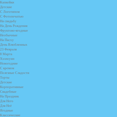
Капкейки
Детские
С Логотипом
С Фотопечатью
На свадьбу
На День Рождения
Фруктово-ягодные
Необычные
На Пасху
День Влюбленных
23 Февраля
8 Марта
Хэллоуин
Новогодние
С кремом
Полезные Сладости
Торты
Детские
Корпоративные
Свадебные
На Праздник
Для Него
Для Неё
Ягодные
Классические