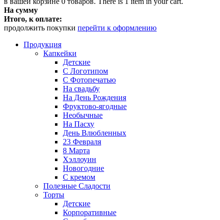
в вашей корзине
0
товаров.
There is 1 item in your cart.
На сумму
Итого, к оплате:
продолжить покупки
перейти к оформлению
Продукция
Капкейки
Детские
С Логотипом
С Фотопечатью
На свадьбу
На День Рождения
Фруктово-ягодные
Необычные
На Пасху
День Влюбленных
23 Февраля
8 Марта
Хэллоуин
Новогодние
С кремом
Полезные Сладости
Торты
Детские
Корпоративные