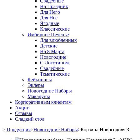
Свадебные
На Праздник
Для Него
Для Неё
Ягодные
Классические
Имбирное Печенье
Для влюбленных
Детские
На 8 Марта
Новогодние
С Логотипом
Свадебные
Тематические
Кейкпопсы
Эклеры
Новогодние Наборы
Макаруны
Корпоративным клиентам
Акции
Отзывы
Сладкий стол
>
Продукция
>
Новогодние Наборы
>
Корзина Новогодняя 3