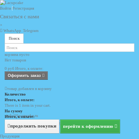
Войти
Регистрация
Связаться с нами
×
WhatsApp
Telegram
Поиск
корзина
пусто
Нет товаров
0 руб
Итого, к оплате:
Оформить заказ
товар добавлен в корзину
Количество
Итого, к оплате:
There is 1 item in your cart.
На сумму
info@lacupcake.ru
Итого, к оплате:
+7 (495) 729 69 62
+7 (903) 729 69 62
продолжить покупки
перейти к оформлению
Продукция