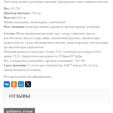
Логотипы можно дополнять цветами, корпоратив станет намного веселее.
Вес:
65-75г
Диаметр низ/верх:
5/6 см
Высота:
6-8 см
Тесто:
ванильное, шоколадное, клубничное
Вкус начинки:
шоколад, ваниль, карамель, яблоко-корица, клубника
Состав:
Мука пшеничная высший сорт, сахар, сливочное масло,
растительное масло и жир, яйца, пшеничный крахмал, эмульгаторы,
разрыхлитель, сухое обезжиренное молоко, какао порошок, натуральные
ароматизаторы и красители.
Пищевая ценность продукта: белки: 5,1г; углеводы всех видов 24,9г;
жиры 13,5г. Энергетическая ценность 233ккал/973кДж.
Вес стандартного капкейка с кремом и начинкой – 65-70г.
o
Срок хранения:
5 суток при температуре 6-8С
или до 30 суток в
замороженном состоянии.
Вся продукция сертифицирована.
ОТЗЫВЫ
добавить отзыв