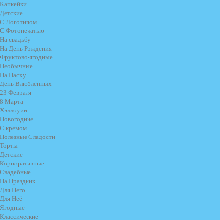
Капкейки
Детские
С Логотипом
С Фотопечатью
На свадьбу
На День Рождения
Фруктово-ягодные
Необычные
На Пасху
День Влюбленных
23 Февраля
8 Марта
Хэллоуин
Новогодние
С кремом
Полезные Сладости
Торты
Детские
Корпоративные
Свадебные
На Праздник
Для Него
Для Неё
Ягодные
Классические