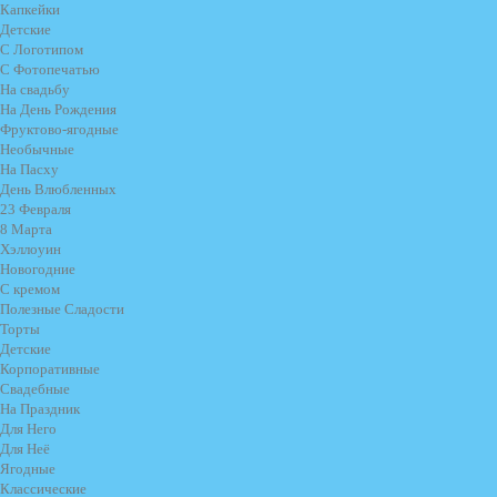
Капкейки
Детские
С Логотипом
С Фотопечатью
На свадьбу
На День Рождения
Фруктово-ягодные
Необычные
На Пасху
День Влюбленных
23 Февраля
8 Марта
Хэллоуин
Новогодние
С кремом
Полезные Сладости
Торты
Детские
Корпоративные
Свадебные
На Праздник
Для Него
Для Неё
Ягодные
Классические