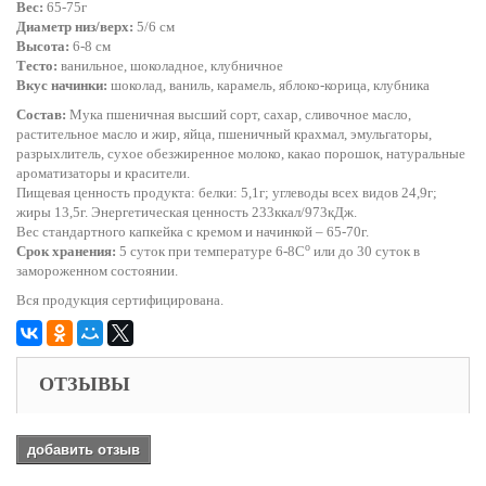
Вес:
65-75г
Диаметр низ/верх:
5/6 см
Высота:
6-8 см
Тесто:
ванильное, шоколадное, клубничное
Вкус начинки:
шоколад, ваниль, карамель, яблоко-корица, клубника
Состав:
Мука пшеничная высший сорт, сахар, сливочное масло,
растительное масло и жир, яйца, пшеничный крахмал, эмульгаторы,
разрыхлитель, сухое обезжиренное молоко, какао порошок, натуральные
ароматизаторы и красители.
Пищевая ценность продукта: белки: 5,1г; углеводы всех видов 24,9г;
жиры 13,5г. Энергетическая ценность 233ккал/973кДж.
Вес стандартного капкейка с кремом и начинкой – 65-70г.
o
Срок хранения:
5 суток при температуре 6-8С
или до 30 суток в
замороженном состоянии.
Вся продукция сертифицирована.
ОТЗЫВЫ
добавить отзыв