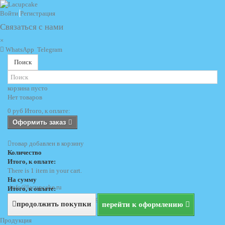
Войти
Регистрация
Связаться с нами
×
WhatsApp
Telegram
Поиск
корзина
пусто
Нет товаров
0 руб
Итого, к оплате:
Оформить заказ
товар добавлен в корзину
Количество
Итого, к оплате:
There is 1 item in your cart.
На сумму
info@lacupcake.ru
Итого, к оплате:
+7 (495) 729 69 62
+7 (903) 729 69 62
продолжить покупки
перейти к оформлению
Продукция